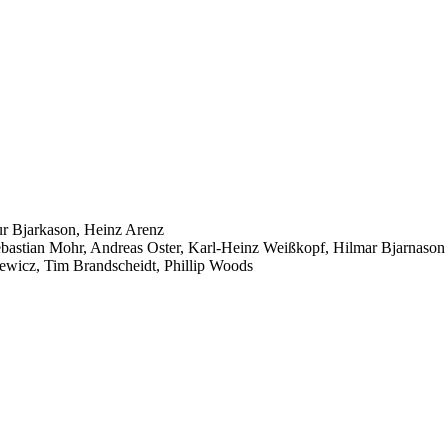
tur Bjarkason, Heinz Arenz
 Sebastian Mohr, Andreas Oster, Karl-Heinz Weißkopf, Hilmar Bjarnason
zewicz, Tim Brandscheidt, Phillip Woods